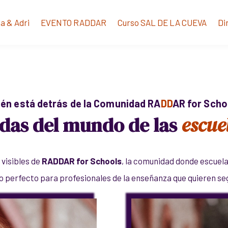
la & Adri
EVENTO RADDAR
Curso SAL DE LA CUEVA
Di
ién está detrás de la Comunidad RA
DD
AR for Scho
das del mundo de las
escue
 visibles de
RADDAR for Schools
,
la comunidad donde escuela
o perfecto para profesionales de la enseñanza que quieren se