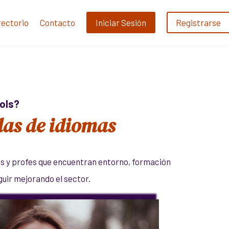
rectorio
Contacto
Iniciar Sesión
Registrarse
ols?
las de idiomas
s y profes que encuentran entorno, formación
guir mejorando el sector.